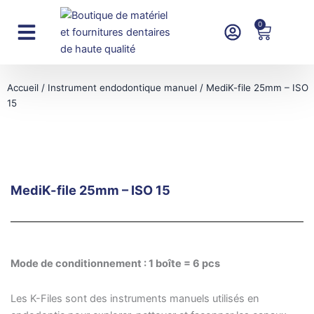
Aller
au
0
Panier
contenu
Instruments rotatifs
Accueil
/
Instrument endodontique manuel
/ MediK-file 25mm – ISO
15
MediK-file 25mm – ISO 15
Mode de conditionnement : 1 boîte = 6 pcs
Les K-Files sont des instruments manuels utilisés en