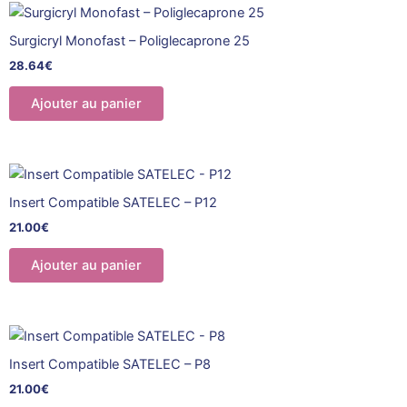
peuvent
être
Surgicryl Monofast – Poliglecaprone 25
choisies
28.64
€
sur
la
Ajouter au panier
page
du
produit
Insert Compatible SATELEC – P12
21.00
€
Ajouter au panier
Insert Compatible SATELEC – P8
21.00
€