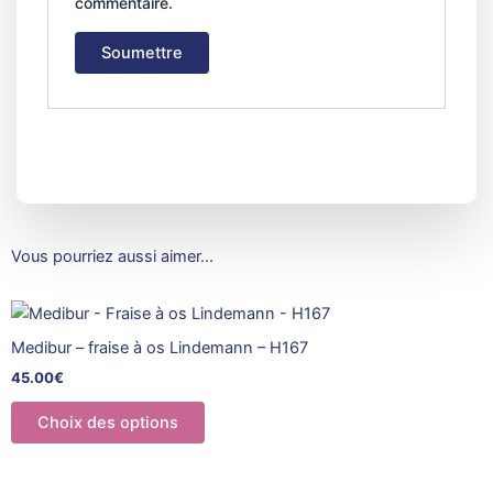
commentaire.
Vous pourriez aussi aimer...
Ce
produit
Medibur – fraise à os Lindemann – H167
a
45.00
€
plusieurs
variations.
Choix des options
Les
options