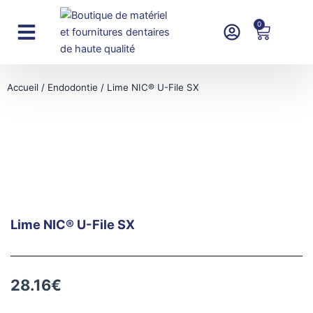
Aller
au
0
Panier
contenu
Instruments rotatifs
Accueil
/
Endodontie
/ Lime NIC® U-File SX
Lime NIC® U-File SX
28.16
€