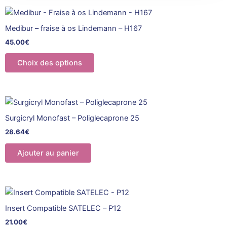
Ce
produit
Medibur – fraise à os Lindemann – H167
a
45.00
€
plusieurs
variations.
Choix des options
Les
options
peuvent
être
Surgicryl Monofast – Poliglecaprone 25
choisies
28.64
€
sur
la
Ajouter au panier
page
du
produit
Insert Compatible SATELEC – P12
21.00
€