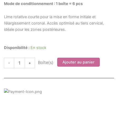
Mode de conditionnement : 1 boîte = 6 pcs
Lime rotative courte pour la mise en forme initiale et
l’élargissement coronal. Accès optimisé au tiers cervical,
idéale pour les zones postérieures.
quantité
Disponibilité :
En stock
de
Lime
Ajouter au panier
NIC®
-
+
U-
File
SX