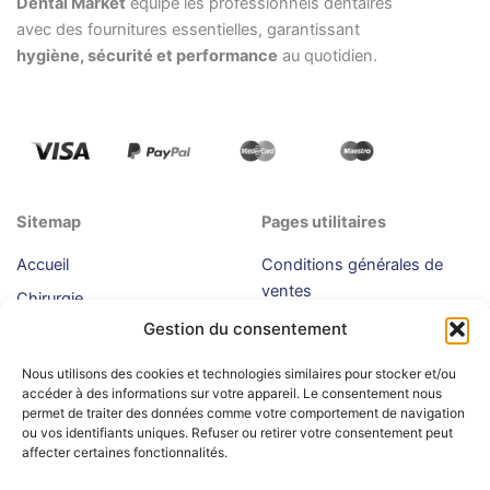
Dental Market
équipe les professionnels dentaires
avec des fournitures essentielles, garantissant
hygiène, sécurité et performance
au quotidien.
Sitemap
Pages utilitaires
Accueil
Conditions générales de
ventes
Chirurgie
Politique de confidentialité
Gestion du consentement
Endodontie
Livraison
Parodontologie
Nous utilisons des cookies et technologies similaires pour stocker et/ou
accéder à des informations sur votre appareil. Le consentement nous
Fraises
permet de traiter des données comme votre comportement de navigation
ou vos identifiants uniques. Refuser ou retirer votre consentement peut
Instruments rotatifs
affecter certaines fonctionnalités.
Usage unique